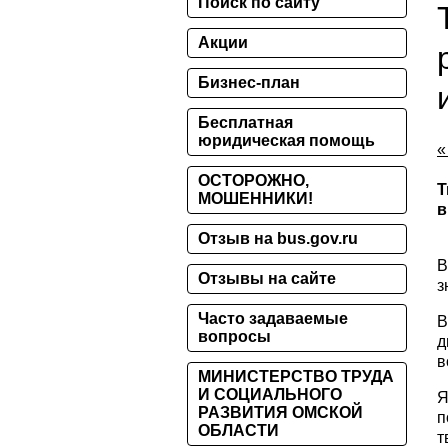
Поиск по сайту
Акции
Бизнес-план
Бесплатная
юридическая помощь
«
ОСТОРОЖНО,
Т
МОШЕННИКИ!
в
Отзыв на bus.gov.ru
В
Отзывы на сайте
з
Часто задаваемые
В
вопросы
д
в
МИНИСТЕРСТВО ТРУДА
И СОЦИАЛЬНОГО
Я
РАЗВИТИЯ ОМСКОЙ
п
ОБЛАСТИ
т