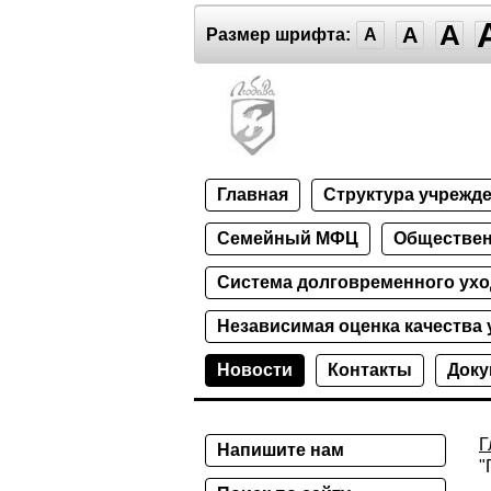
A
A
Размер шрифта:
A
Главная
Структура учрежд
Семейный МФЦ
Обществен
Система долговременного ухо
Независимая оценка качества 
Новости
Контакты
Док
Г
Напишите нам
"