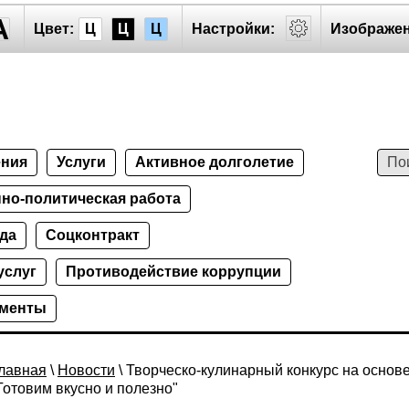
A
Цвет:
Ц
Ц
Ц
Настройки:
Изображен
ения
Услуги
Активное долголетие
но-политическая работа
да
Соцконтракт
услуг
Противодействие коррупции
ументы
лавная
\
Новости
\ Творческо-кулинарный конкурс на основ
Готовим вкусно и полезно"